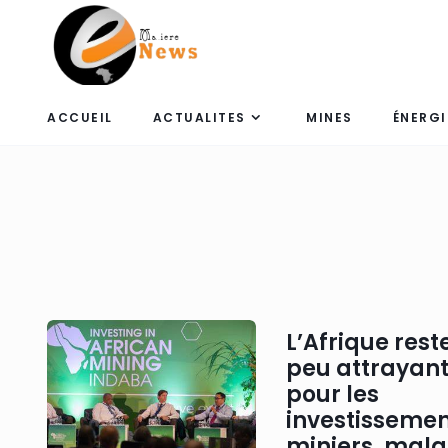
ACCUEIL
ACTUALITES
MINES
ÉNERGI
L’Afrique rest
peu attrayan
pour les
investissemen
miniers, malg