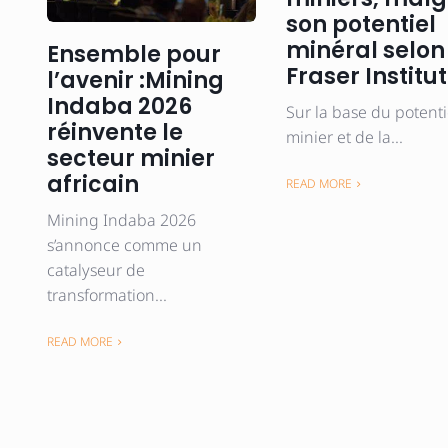
son potentiel
minéral selon
Ensemble pour
Fraser Institu
l’avenir :Mining
Indaba 2026
Sur la base du potenti
réinvente le
minier et de la...
secteur minier
africain
READ MORE
Mining Indaba 2026
s’annonce comme un
catalyseur de
transformation...
READ MORE