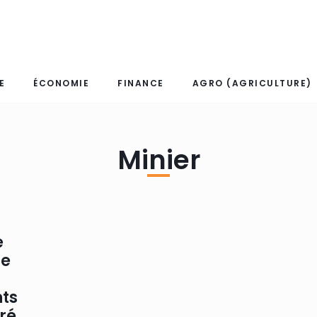
E
ÉCONOMIE
FINANCE
AGRO (AGRICULTURE)
Minier
e
te
ts
ré