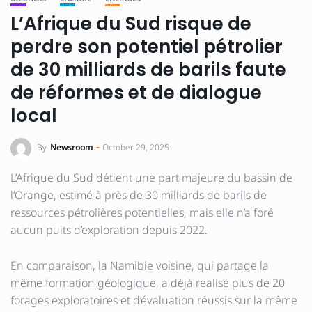
L’Afrique du Sud risque de
perdre son potentiel pétrolier
de 30 milliards de barils faute
de réformes et de dialogue
local
By
Newsroom
October 29, 2025
L’Afrique du Sud détient une part majeure du bassin de
l’Orange, estimé à près de 30 milliards de barils de
ressources pétrolières potentielles, mais elle n’a foré
aucun puits d’exploration depuis 2022.
En comparaison, la Namibie voisine, qui partage la
même formation géologique, a déjà réalisé plus de 20
forages exploratoires et d’évaluation réussis sur la même