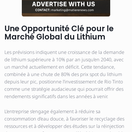
Une Opportunité Clé pour le
Marché Global du Lithium
Les prévisions indiquent une croissance de la demande
de lithium supérieure à 10% par an jusqu’en 2040, avec
un marché actuellement en déficit. Cette tendance,
combinée à une chute de 80% des prix spot du lithium
depuis leur pic, positionne l’investissement de Rio Tinto
comme une stratégie audacieuse qui pourrait offrir des
rendements significatifs dans les années à venir.
L’entreprise s’engage également à réduire sa
consommation d’eau douce, à favoriser le recyclage des
ressources et à développer des études sur la réinjection