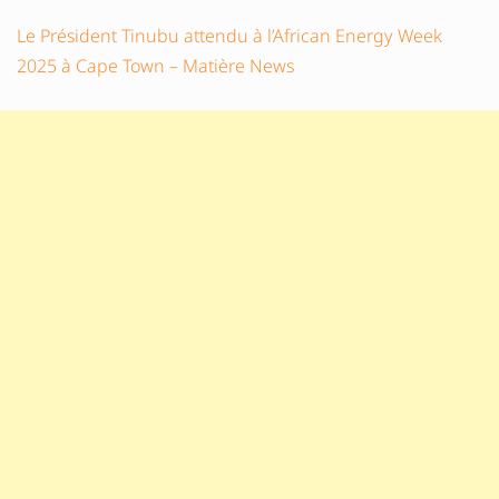
Le Président Tinubu attendu à l’African Energy Week
2025 à Cape Town – Matière News