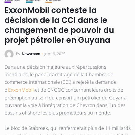
ExxonMobil conteste la
décision de la CCI dans le
changement de pouvoir du
projet pétrolier en Guyana
By
Newsroom
July 19, 2025
Dans une décision majeure aux répercussions
mondiales, le panel d’arbitrage de la Chambre de
commerce internationale (CCI) a rejeté la demande
d’
ExxonMobil
et de CNOOC concernant leurs droits de
préemption au sein du consortium pétrolier du Guyana,
ouvrant la voie à l’intégration de Chevron dans l’un des
bassins offshore les plus prometteurs au monde.
Le bloc de Stabroek, qui renfermerait plus de 11 milliards